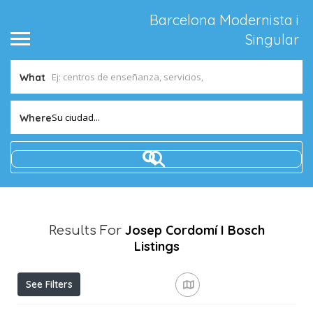
Barcelona Modernista i
Singular
What
Su ciudad...
Where
Josep Cordomí I Bosch
Results For
Listings
See Filters