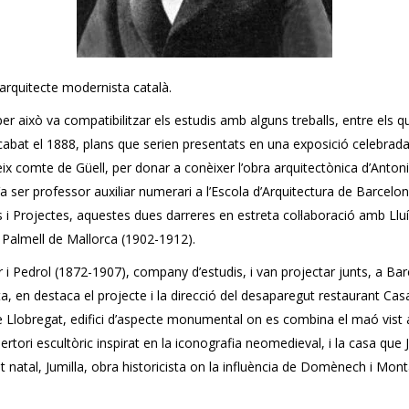
 arquitecte modernista català.
er això va compatibilitzar els estudis amb alguns treballs, entre els qu
​​acabat el 1888, plans que serien presentats en una exposició celebrad
eix comte de Güell, per donar a conèixer l’obra arquitectònica d’Antoni 
 ser professor auxiliar numerari a l’Escola d’Arquitectura de Barcelona
cis i Projectes, aquestes dues darreres en estreta col·laboració amb 
e Palmell de Mallorca (1902-1912).
i Pedrol (1872-1907), company d’estudis, i van projectar junts, a Barcel
ta, en destaca el projecte i la direcció del desaparegut restaurant Ca
let de Llobregat, edifici d’aspecte monumental on es combina el maó vis
pertori escultòric inspirat en la iconografia neomedieval, i la casa q
tat natal, Jumilla, obra historicista on la influència de Domènech i Mon