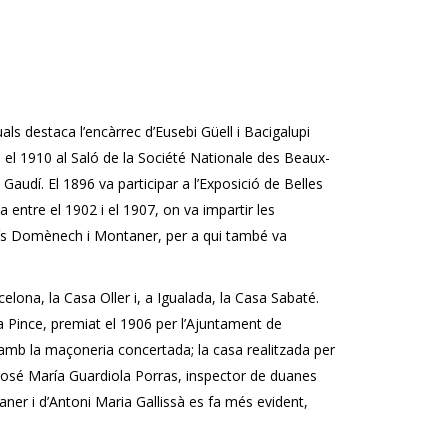
als destaca l’encàrrec d’Eusebi Güell i Bacigalupi
a el 1910 al Saló de la Société Nationale des Beaux-
Gaudí. El 1896 va participar a l’Exposició de Belles
 entre el 1902 i el 1907, on va impartir les
Lluís Domènech i Montaner, per a qui també va
ona, ​​la Casa Oller i, a Igualada, la Casa Sabaté.
sa Pince, premiat el 1906 per l’Ajuntament de
t amb la maçoneria concertada; la casa realitzada per
ue José María Guardiola Porras, inspector de duanes
taner i d’Antoni Maria Gallissà es fa més evident,