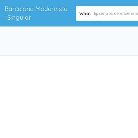
Barcelona Modernista
What
i Singular