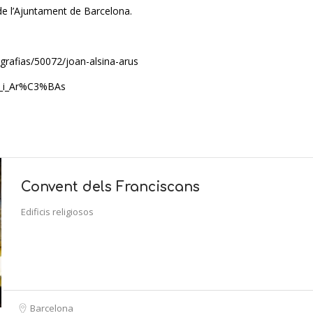
 de l’Ajuntament de Barcelona.
iografias/50072/joan-alsina-arus
ina_i_Ar%C3%BAs
Convent dels Franciscans
Edificis religiosos
Barcelona