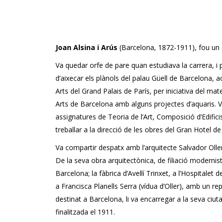
Joan Alsina i Arús
(Barcelona, ​​1872-1911), fou un
Va quedar orfe de pare quan estudiava la carrera, i p
d’aixecar els plànols del palau Güell de Barcelona, 
Arts del Grand Palais de París, per iniciativa del mat
Arts de Barcelona amb alguns projectes d’aquaris. Va
assignatures de Teoria de l’Art, Composició d’Edifi
treballar a la direcció de les obres del Gran Hotel d
Va compartir despatx amb l’arquitecte Salvador Oller 
De la seva obra arquitectònica, de filiació modernis
Barcelona; la fàbrica d’Avel·lí Trinxet, a l’Hospita
a Francisca Planells Serra (vídua d’Oller), amb un re
destinat a Barcelona, ​​li va encarregar a la seva ciu
finalitzada el 1911.