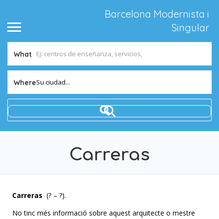
Barcelona Modernista i
Singular
What
Su ciudad...
Where
Carreras
Carreras
(? – ?).
No tinc més informació sobre aquest arquitecte o mestre