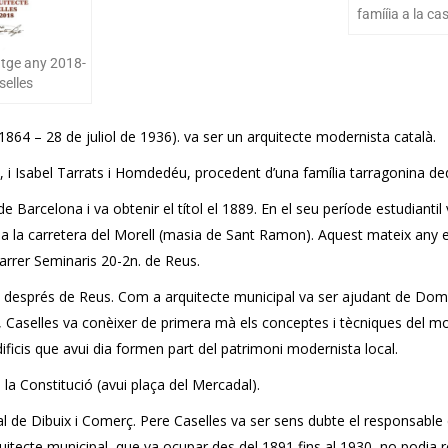
famííia a la ca
atge any 2018-
selles
864 – 28 de juliol de 1936). va ser un arquitecte modernista català.
us, i Isabel Tarrats i Homdedéu, procedent d’una família tarragonina ded
de Barcelona i va obtenir el títol el 1889. En el seu període estudiantil
n a la carretera del Morell (masia de Sant Ramon). Aquest mateix any
 carrer Seminaris 20-2n. de Reus.
any després de Reus. Com a arquitecte municipal va ser ajudant de D
ció, Caselles va conèixer de primera mà els conceptes i tècniques del
dificis que avui dia formen part del patrimoni modernista local.
e la Constitució (avui plaça del Mercadal).
l de Dibuix i Comerç. Pere Caselles va ser sens dubte el responsable 
uitecte municipal, que va ocupar des del 1891 fins al 1930, no podia re