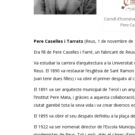
Cartell d'homen
Pere Ca
Pere Caselles i Tarrats
(Reus, 1 de novembre de 1
Era fill de Pere Caselles i Farré, un fabricant de Re
Va estudiar la carrera d’arquitectura a la Universitat 
Reus. El 1890 va restaurar l’església de Sant Ramo
(van tenir dues filles) i va obrir el primer despatx al
El 1891 va ser arquitecte municipal de Terol i un 
l’Institut Pere Mata, i gràcies a aquesta col·labora
ciutat gairebé tota la seva vida i va crear diversos e
El 1895 va obrir el seu despatx definitiu a la plaça d
El 1922 va ser nomenat director de l’Escola Municipa
modernistes de Reus. Tot i això, atès el càrrec d’arq