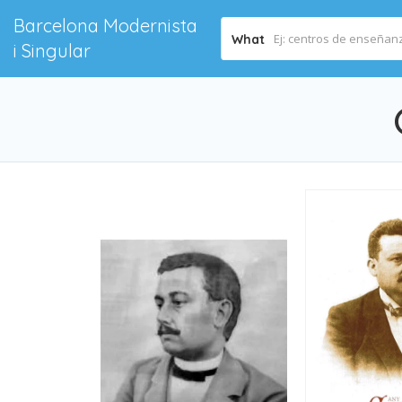
Barcelona Modernista
What
i Singular