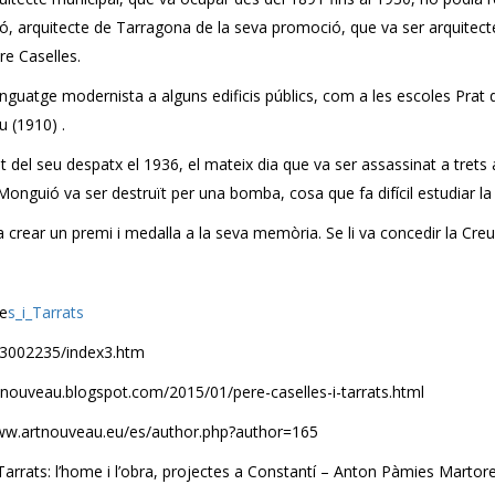
ó, arquitecte de Tarragona de la seva promoció, que va ser arquitect
e Caselles.
enguatge modernista a alguns edificis públics, com a les escoles Prat 
u (1910) .
alt del seu despatx el 1936, el mateix dia que va ser assassinat a trets
onguió va ser destruït per una bomba, cosa que fa difícil estudiar la 
 crear un premi i medalla a la seva memòria. Se li va concedir la Creu d
e
s_i_Tarrats
/e3002235/index3.htm
artnouveau.blogspot.com/2015/01/pere-caselles-i-tarrats.html
www.artnouveau.eu/es/author.php?author=165
 Tarrats: l’home i l’obra, projectes a Constantí – Anton Pàmies Martorel