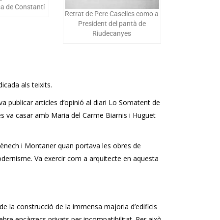
sa de Constantí
Retrat de Pere Caselles como a
President del pantà de
Riudecanyes
icada als teixits.
 va publicar articles d’opinió al diari Lo Somatent de
 es va casar amb Maria del Carme Biarnis i Huguet
omènech i Montaner quan portava les obres de
 modernisme. Va exercir com a arquitecte en aquesta
de la construcció de la immensa majoria d’edificis
bre encàrrecs privats per incompatibilitat. Per això,