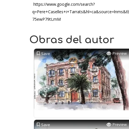
https://www.google.com/search?
q=Pere+Caselles+i+Tarrats&hl=ca&source=lnm
75ewP79tLmM
Obras del autor
Preview
Save
Preview
Save