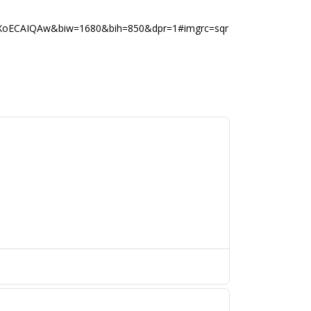
XoECAIQAw&biw=1680&bih=850&dpr=1#imgrc=sqr