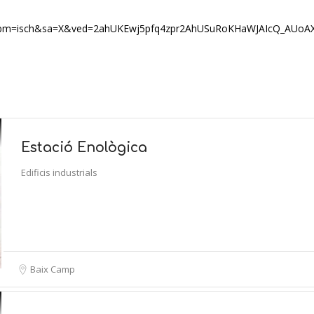
s&tbm=isch&sa=X&ved=2ahUKEwj5pfq4zpr2AhUSuRoKHaWJAIcQ_AUoA
Estació Enològica
Edificis industrials
Baix Camp