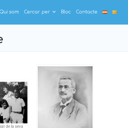
Qui som
Cercar per
Bloc
Contacte
e
jat de la seva