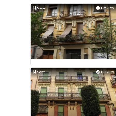
Preview
Save
Preview
Save