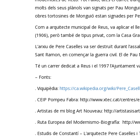
molts dels seus plànols van signats per Pau Mongui
obres tortosines de Monguió estan signades per Per
Com a arquitecte municipal de Reus, va aplicar el ll
(1906), però també de tipus privat, com la Casa Gra
L’arxiu de Pere Caselles va ser destruït durant l’ass
Sant Ramon, en començar la guerra civil. El de Pau M
Té un carrer dedicat a Reus i el 1997 l’Ajuntament va
– Fonts:
. Viquipèdia:
https://ca.wikipedia.org/wiki/Pere_Casell
. CEIP Pompeu Fabra: http://www.xtec.cat/centres
. Artistas de mi blog Art Nouveau: http://artistasis
. Ruta Europea del Modernismo-Biografía: http://
. Estudis de Constantí – L’arquitecte Pere Caselles i