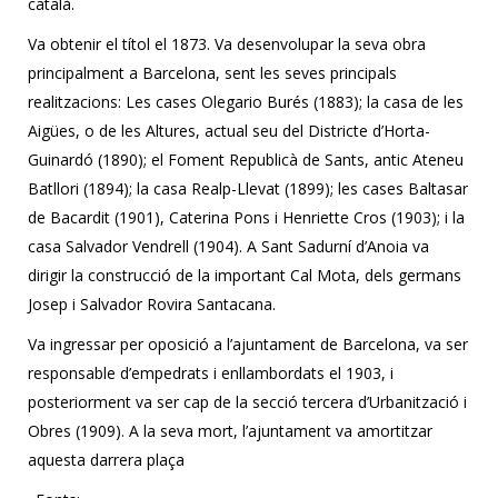
català.
Va obtenir el títol el 1873. Va desenvolupar la seva obra
principalment a Barcelona, sent les seves principals
realitzacions: Les cases Olegario Burés (1883); la casa de les
Aigües, o de les Altures, actual seu del Districte d’Horta-
Guinardó (1890); el Foment Republicà de Sants, antic Ateneu
Batllori (1894); la casa Realp-Llevat (1899); les cases Baltasar
de Bacardit (1901), Caterina Pons i Henriette Cros (1903); i la
casa Salvador Vendrell (1904). A Sant Sadurní d’Anoia va
dirigir la construcció de la important Cal Mota, dels germans
Josep i Salvador Rovira Santacana.
Va ingressar per oposició a l’ajuntament de Barcelona, va ser
responsable d’empedrats i enllambordats el 1903, i
posteriorment va ser cap de la secció tercera d’Urbanització i
Obres (1909). A la seva mort, l’ajuntament va amortitzar
aquesta darrera plaça