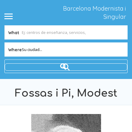
Barcelona Modernista i
Singular
What
Su ciudad...
Where
Fossas i Pi, Modest