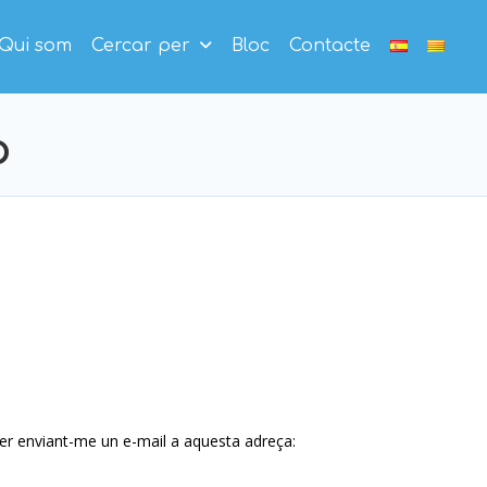
Qui som
Cercar per
Bloc
Contacte
p
fer enviant-me un e-mail a aquesta adreça: