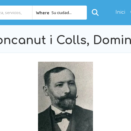
Inici
Su ciudad...
Where
ncanut i Colls, Domi