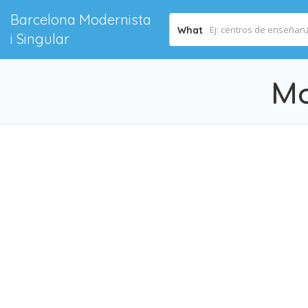
Barcelona Modernista
What
i Singular
Mo