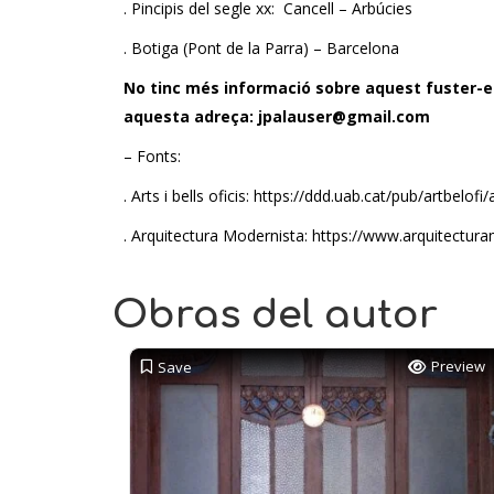
. Pincipis del segle xx: Cancell – Arbúcies
. Botiga (Pont de la Parra) – Barcelona
No tinc més informació sobre aquest fuster-eb
aquesta adreça:
jpalauser@gmail.com
– Fonts:
. Arts i bells oficis: https://ddd.uab.cat/pub/artbelo
. Arquitectura Modernista: https://www.arquitectu
Obras del autor
Preview
Save