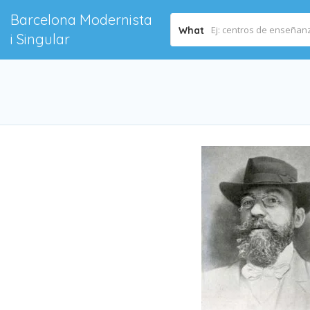
Barcelona Modernista
What
i Singular