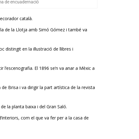
ma de encuadernació
 decorador català.
scola de la Llotja amb Simó Gómez i també va
stingit en la il·lustració de llibres i
cir l’escenografia. El 1896 se’n va anar a Mèxic a
e Brisa i va dirigir la part artística de la revista
de la planta baixa i del Gran Saló.
interiors, com el que va fer per a la casa de