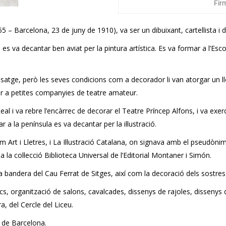
Fir
55 – Barcelona, ​​23 de juny de 1910), va ser un dibuixant, cartellista i
es va decantar ben aviat per la pintura artística. Es va formar a l’E
tge, però les seves condicions com a decorador li van atorgar un lloc di
er a petites companyies de teatre amateur.
eal i va rebre l’encàrrec de decorar el Teatre Príncep Alfons, i va exer
 a la península es va decantar per la il·lustració.
m Art i Lletres, i La Il·lustració Catalana, on signava amb el pseudònim d
 la col·lecció Biblioteca Universal de l’Editorial Montaner i Simón.
a bandera del Cau Ferrat de Sitges, així com la decoració dels sostres 
s, organització de salons, cavalcades, dissenys de rajoles, dissenys d’
, del Cercle del Liceu.
s de Barcelona.