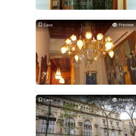
Preview
Save
Preview
Save