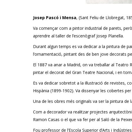
Josep Pascó i Mensa
, (Sant Feliu de Llobregat, 18
Va començar com a pintor industrial de parets, però 
aprendre al taller de l’escenògraf Josep Planella.
Durant algun temps es va dedicar a la pintura de paisa
l’ornamentació, pintant des de ben jove decorats p
El 1887 va anar a Madrid, on va treballar al Teatro R
pintar el decorat del Gran Teatre Nacional, i en tornar
Es va dedicar sobretot a la il·lustració de revistes, co
Hispània (1899-1902). Va dissenyar les cobertes per a
Una de les obres més originals va ser la pintura de l
Com a decorador va realitzar projectes arquitectònic
Ramon Casas o el que va fer per al Saló de la Peixera
Fou professor de l’Escola Superior d’Arts i Indústrie