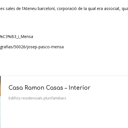
s sales de l’Ateneu barceloní, corporació de la qual era associat, quan
Pasc%C3%B3_i_Mensa
biografias/50026/josep-pasco-mensa
Casa Ramon Casas – Interior
Edificis residencials plurifamiliars