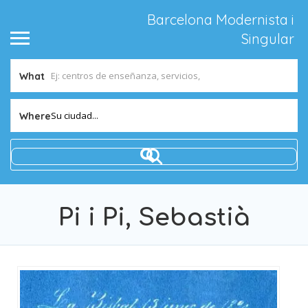
Barcelona Modernista i
Singular
What
Su ciudad...
Where
Pi i Pi, Sebastià