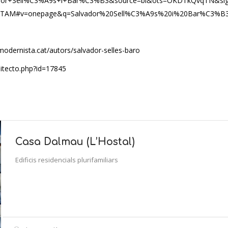
dor+Sell%C3%A9s+i+Bar%C3%B3&source=bl&ots=OKDTkQvqTN&sig
TAM#v=onepage&q=Salvador%20Sell%C3%A9s%20i%20Bar%C3%B3
modernista.cat/autors/salvador-selles-baro
uitecto.php?id=17845
Casa Dalmau (L’Hostal)
Edificis residencials plurifamiliars