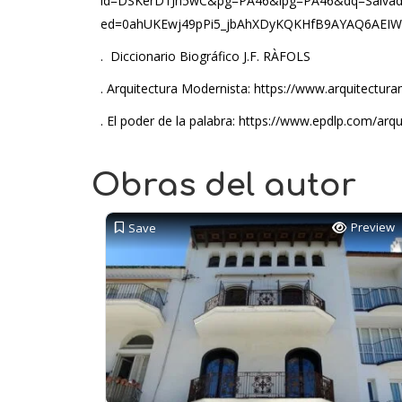
id=DSKerD1Jn5wC&pg=PA46&lpg=PA46&dq=Salva
ed=0ahUKEwj49pPi5_jbAhXDyKQKHfB9AYAQ6AEIW
. Diccionario Biográfico J.F. RÀFOLS
. Arquitectura Modernista: https://www.arquitectura
. El poder de la palabra: https://www.epdlp.com/arq
Obras del autor
Preview
Save