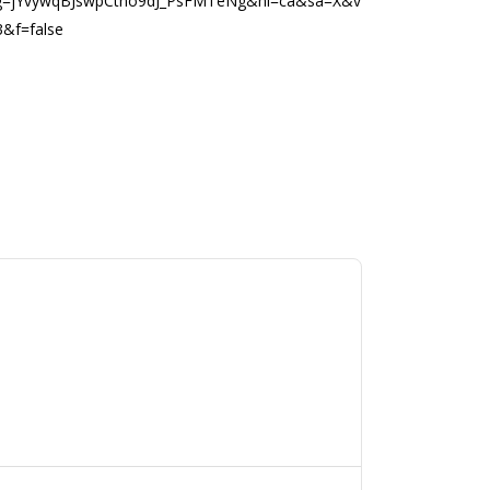
=jYvywqBJswpCtno9dJ_PsFMTeNg&hl=ca&sa=X&v
&f=false