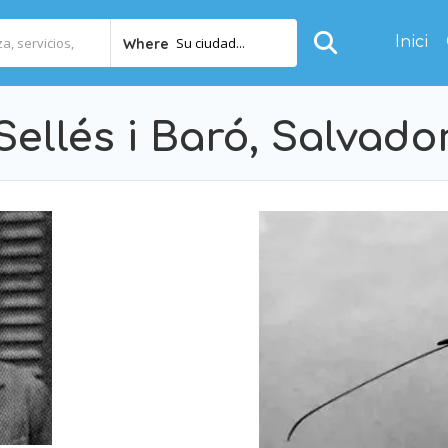
Inici
Su ciudad...
Where
Sellés i Baró, Salvado