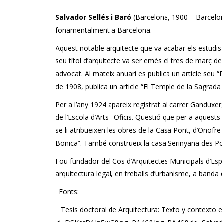
Salvador Sellés i Baró
(Barcelona, 1900 – Barcelona
fonamentalment a Barcelona.
Aquest notable arquitecte que va acabar els estudis d’
seu títol d’arquitecte va ser emès el tres de març de
advocat. Al mateix anuari es publica un article seu “
de 1908, publica un article “El Temple de la Sagrada 
Per a l’any 1924 apareix registrat al carrer Ganduxe
de l’Escola d’Arts i Oficis. Qüestió que per a aquests
se li atribueixen les obres de la Casa Pont, d’Ono
Bonica”. També construeix la casa Serinyana des Poa
Fou fundador del Cos d’Arquitectes Municipals d’Espa
arquitectura legal, en treballs d’urbanisme, a banda 
. Fonts:
. Tesis doctoral de Arquitectura: Texto y contexto