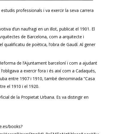
estudis professionals i va exercir la seva carrera
iva d’un naufragi en un illot, publicat el 1901. El
d’Arquitectes de Barcelona, com a arquitecte i
 qualificatiu de poètica, l’obra de Gaudí. Al gener
i Reforma de l’Ajuntament barceloní i com a ajudant
 l’obligava a exercir fora i és així com a Cadaqués,
 a Cuba entre 1907 i 1910, també denominada “Casa
re el 1910 i el 1920.
cial de la Propietat Urbana. Es va distingir en
le.es/books?