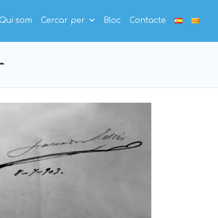
Qui som
Cercar per
Bloc
Contacte
r