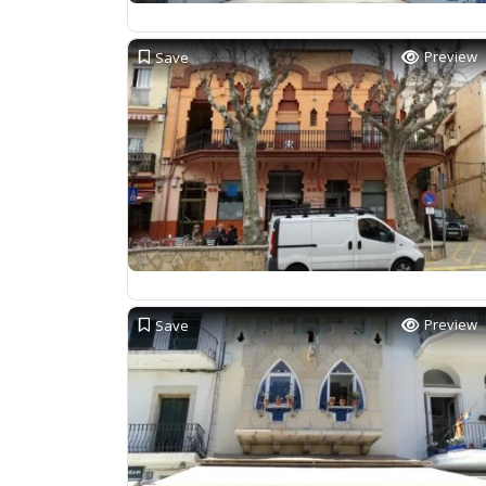
Preview
Save
Preview
Save