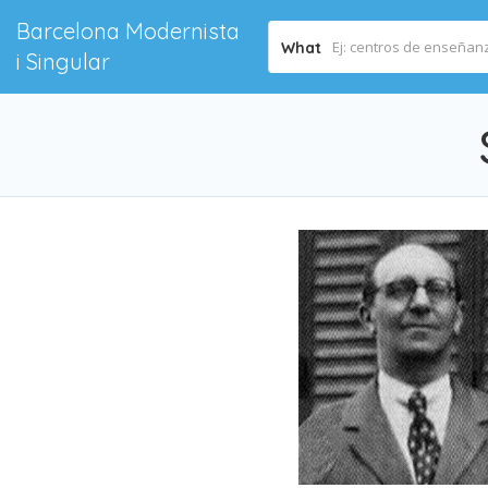
Barcelona Modernista
What
i Singular