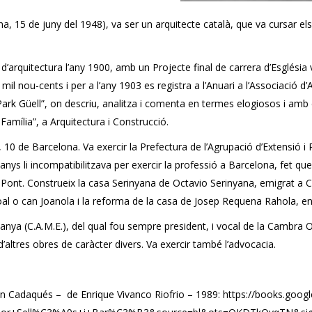
, 15 de juny del 1948), va ser un arquitecte català, que va cursar els 
arquitectura l’any 1900, amb un Projecte final de carrera d’Església vot
 mil nou-cents i per a l’any 1903 es registra a l’Anuari a l’Associació 
Park Güell”, on descriu, analitza i comenta en termes elogiosos i amb el
Família”, a Arquitectura i Construcció.
r, 10 de Barcelona. Va exercir la Prefectura de l’Agrupació d’Extensió 
 anys li incompatibilitzava per exercir la professió a Barcelona, fet que
fre Pont. Construeix la casa Serinyana de Octavio Serinyana, emigrat
l o can Joanola i la reforma de la casa de Josep Requena Rahola, ent
nya (C.A.M.E.), del qual fou sempre president, i vocal de la Cambra Ofi
d’altres obres de caràcter divers. Va exercir també l’advocacia.
 en Cadaqués – de Enrique Vivanco Riofrio – 1989: https://books.goog