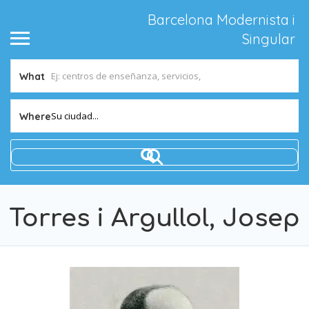
Barcelona Modernista i
Singular
What
Su ciudad...
Where
Torres i Argullol, Josep