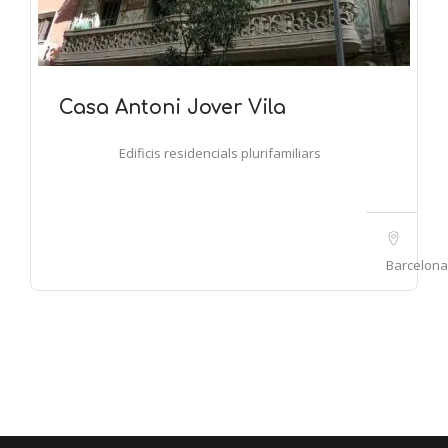
Casa Antoni Jover Vila
Edificis residencials plurifamiliars
Barcelona