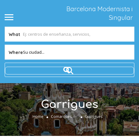
Barcelona Modernista i
Singular
What
Su ciudad...
Where
Garrigues
»
Home
Comarques
Garrigues