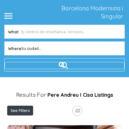
Barcelona Modernista i
Singular
What
Su ciudad...
Where
Pere Andreu I Cisa
Listings
Results For
See Filters