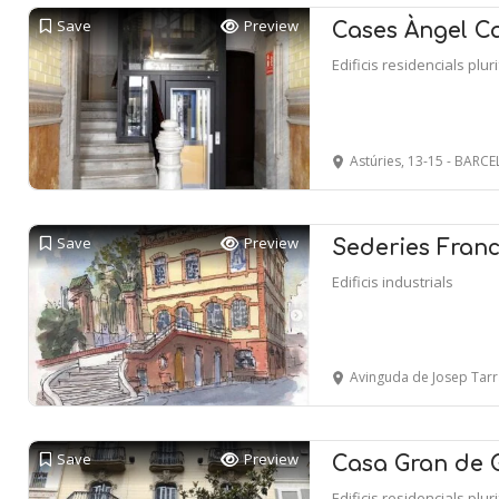
Save
Preview
Cases Àngel Ca
Edificis residencials plur
Astúries, 13-15 - BARC
Save
Preview
Sederies Fran
Edificis industrials
Avinguda de Josep Tarradellas i J
Save
Preview
Casa Gran de G
Edificis residencials plur