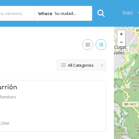
Inici
Su ciudad...
Where
All Categories
arrión
ifamiliars
ELONA