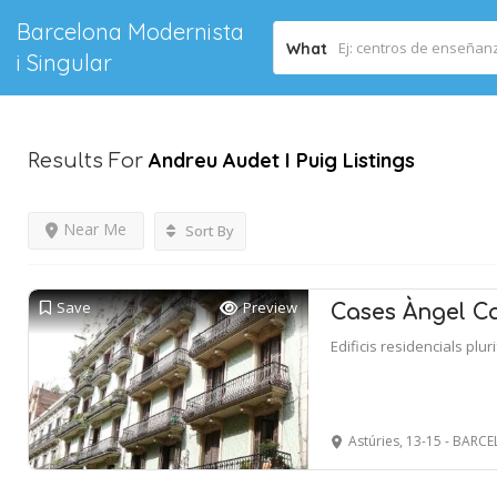
Barcelona Modernista
What
i Singular
Andreu Audet I Puig
Listings
Results For
Near Me
Sort By
Save
Preview
Cases Àngel C
Edificis residencials plur
Astúries, 13-15 - BARC