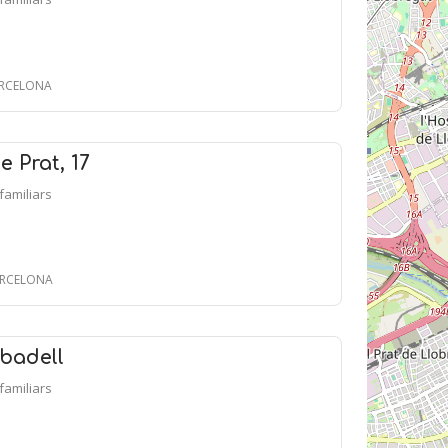
BARCELONA
 Prat, 17
ifamiliars
BARCELONA
badell
ifamiliars