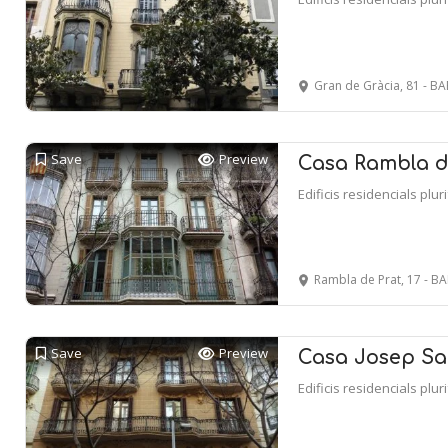
Gran de Gràcia, 81 - 
Save
Preview
Casa Rambla de
Edificis residencials plur
Rambla de Prat, 17 - 
Save
Preview
Casa Josep Sa
Edificis residencials plur