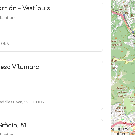
rrión – Vestíbuls
ifamiliars
ELONA
cesc Vilumara
oan, 153 - L'HOSPITALET DE LLOBREGAT
ràcia, 81
ifamiliars