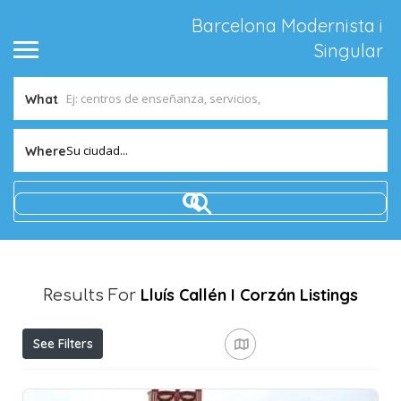
Barcelona Modernista i
Singular
What
Su ciudad...
Where
Lluís Callén I Corzán
Listings
Results For
See Filters