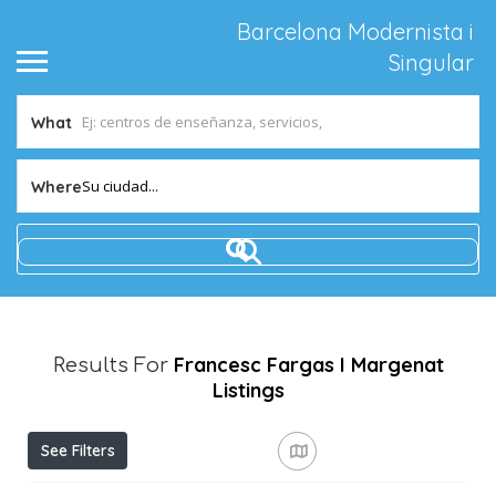
Barcelona Modernista i
Singular
What
Su ciudad...
Where
Francesc Fargas I Margenat
Results For
Listings
See Filters