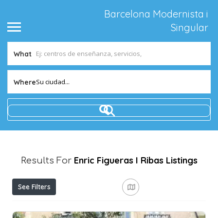
Barcelona Modernista i
Singular
What
Su ciudad...
Where
Enric Figueras I Ribas
Listings
Results For
See Filters