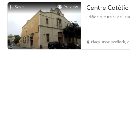
Save
Preview
Centre Catòlic
Edificis culturals i de lleu
Plaça Bisbe Benlloch, 