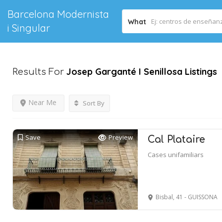
Barcelona Modernista
What
i Singular
Josep Garganté I Senillosa
Listings
Results For
Near Me
Sort By
Save
Preview
Cal Plataire
Cases unifamiliars
Bisbal, 41 - GUISSONA