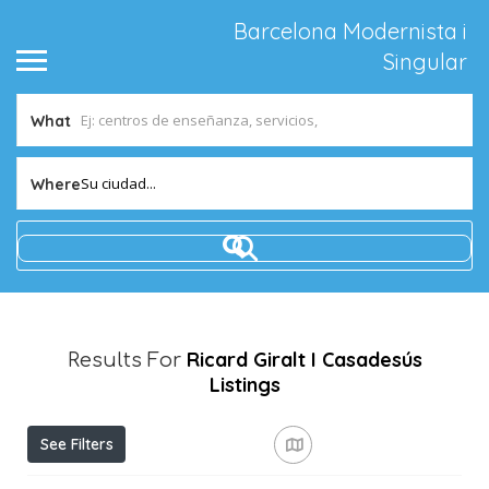
Barcelona Modernista i
Singular
What
Su ciudad...
Where
Ricard Giralt I Casadesús
Results For
Listings
See Filters