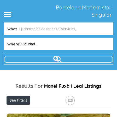
Barcelona Modernista i
Singular
What
Su ciudad...
Where
Manel Fuxà I Leal
Listings
Results For
See Filters