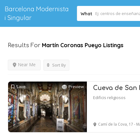
Barcelona Modernista
What
i Singular
Martín Coronas Pueyo
Listings
Results For
Near Me
Sort By
Save
Preview
Cueva de San 
Edificis religiosos
Camí de la Cova, 17 - 