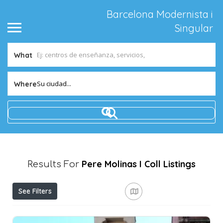
Barcelona Modernista i
Singular
What
Su ciudad...
Where
Pere Molinas I Coll
Listings
Results For
See Filters