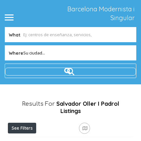
Barcelona Modernista i
Singular
What
Su ciudad...
Where
Salvador Oller I Padrol
Results For
Listings
See Filters