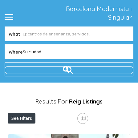
Barcelona Modernista i
Singular
What
Su ciudad...
Where
Reig
Listings
Results For
See Filters