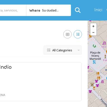
Inici
Su ciudad...
Where
All Categories
Indio
LONA