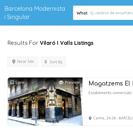
Barcelona Modernista
What
i Singular
Vilaró I Valls
Listings
Results For
Near Me
Sort By
Save
Preview
Magatzems El 
Establiments comercials
Carme, 24-28 - BARCE