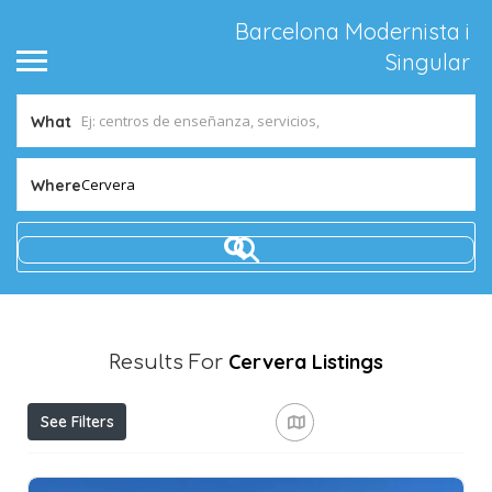
Barcelona Modernista i
Singular
What
Cervera
Where
Cervera
Listings
Results For
See Filters