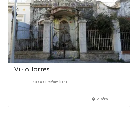
Vil·la Torres
Cases unifamiliars
Vilafranca, 25 (Coma-ruga) - EL VENDRELL