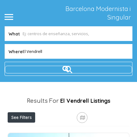
Barcelona Modernista i
Singular
What
El Vendrell
Where
El Vendrell
Listings
Results For
See Filters