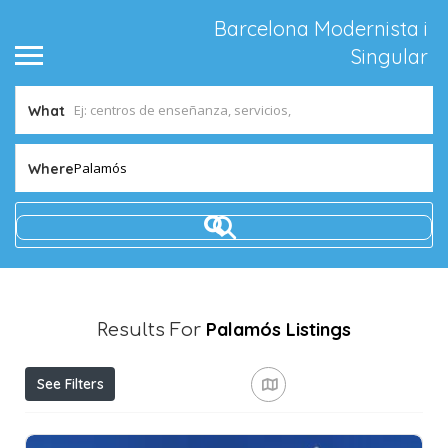
Barcelona Modernista i
Singular
What
Palamós
Where
Palamós
Listings
Results For
See Filters