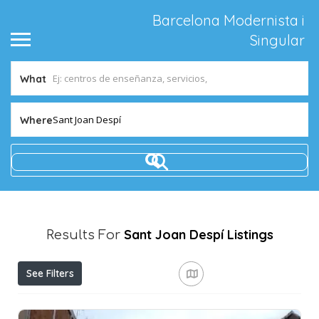
Barcelona Modernista i
Singular
What
Sant Joan Despí
Where
Sant Joan Despí
Listings
Results For
See Filters