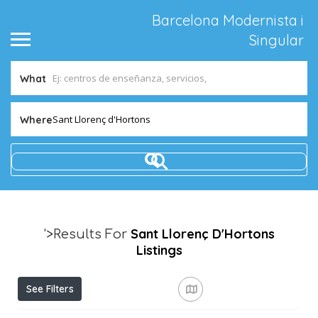
Barcelona Modernista i
Singular
What
Sant Llorenç d'Hortons
Where
Sant Llorenç D'Hortons
'>Results For
Listings
See Filters