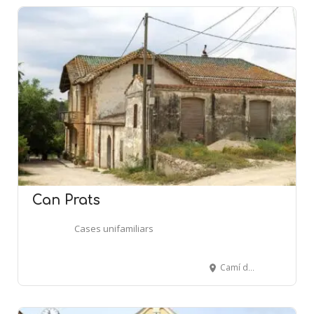
Can Prats
Cases unifamiliars
Camí de Can Prats (Carretera BV-2249, km 7,5) - SANT LLORENÇ D'HORTONS