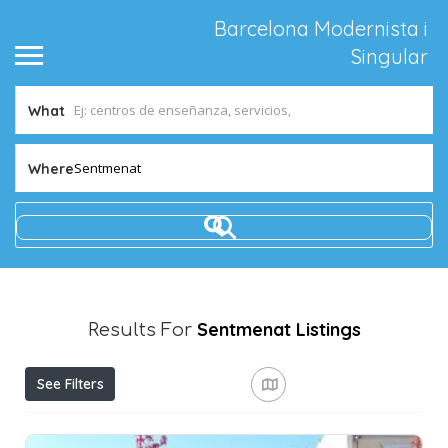
Barcelona Modernista i
Singular
What
Sentmenat
Where
Sentmenat
Listings
Results For
See Filters