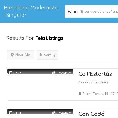
Barcelona Modernista
What
i Singular
Teià
Listings
Results For
Near Me
Sort By
Save
Preview
Ca l’Estartús
Cases unifamiliars
Folch i Torres, 15 - 17 -
Save
Preview
Can Godó