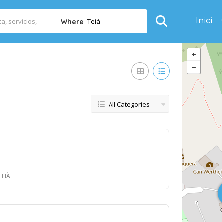
Inici
Teià
Where
All Categories
 TEIÀ