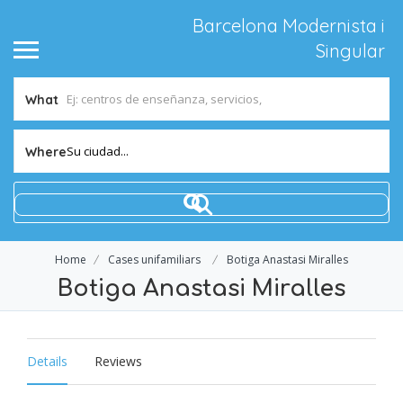
Barcelona Modernista i
Singular
What
Su ciudad...
Where
Home
Cases unifamiliars
Botiga Anastasi Miralles
Botiga Anastasi Miralles
Details
Reviews