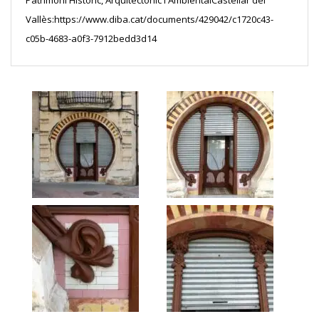
Patrimoni Històric, Arquitectònic i AmbientalCastellar del
Vallès:
https://www.diba.cat/documents/429042/c1720c43-
c05b-4683-a0f3-7912bedd3d14