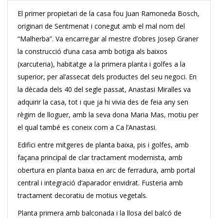
El primer propietari de la casa fou Juan Ramoneda Bosch,
originari de Sentmenat i conegut amb el mal nom del
“Malherba”. Va encarregar al mestre d’obres Josep Graner
la construcció d’una casa amb botiga als baixos
(xarcuteria), habitatge a la primera planta i golfes a la
superior, per al’assecat dels productes del seu negoci. En
la dècada dels 40 del segle passat, Anastasi Miralles va
adquirir la casa, tot i que ja hi vivia des de feia any sen
règim de lloguer, amb la seva dona Maria Mas, motiu per
el qual també es coneix com a Ca l’Anastasi.
Edifici entre mitgeres de planta baixa, pis i golfes, amb
façana principal de clar tractament modernista, amb
obertura en planta baixa en arc de ferradura, amb portal
central i integració d’aparador envidrat. Fusteria amb
tractament decoratiu de motius vegetals.
Planta primera amb balconada i la llosa del balcó de