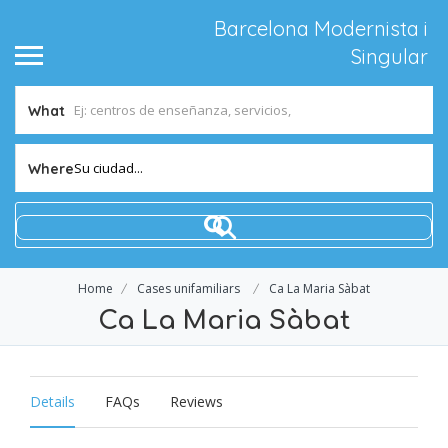
Barcelona Modernista i
Singular
What
Su ciudad...
Where
Home
Cases unifamiliars
Ca La Maria Sàbat
Ca La Maria Sàbat
Details
FAQs
Reviews