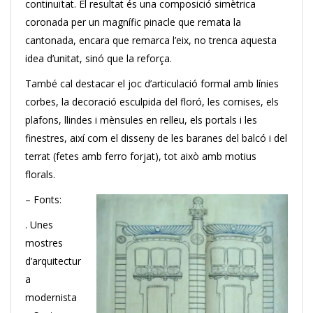
continuïtat. El resultat és una composició simètrica
coronada per un magnífic pinacle que remata la
cantonada, encara que remarca l’eix, no trenca aquesta
idea d’unitat, sinó que la reforça.
També cal destacar el joc d’articulació formal amb línies
corbes, la decoració esculpida del floró, les cornises, els
plafons, llindes i mènsules en relleu, els portals i les
finestres, així com el disseny de les baranes del balcó i del
terrat (fetes amb ferro forjat), tot això amb motius
florals.
– Fonts:
. Unes
mostres
d’arquitectur
a
modernista