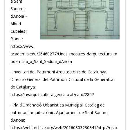
a Sant
Sadurní
d’Anoia –
Albert
Cubeles i
Bonet:
https://www.
academia.edu/26460277/Unes_mostres_darquitectura_m
odernista_a_Sant_Sadurn_dAnoia
. Inventari del Patrimoni Arquitectònic de Catalunya.
Direcció General del Patrimoni Cultural de la Generalitat
de Catalunya:
https://invarquit.cultura.gencat.cat/card/2857
. Pla d’Ordenació Urbanística Municipal: Catàleg de
patrimoni arquitectònic. Ajuntament de Sant Sadurní
d’Anoia:
https://web.archive.org/web/20160303230841/http://oslo.