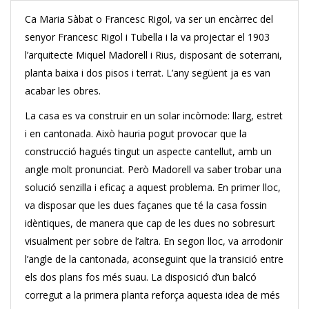
Ca Maria Sàbat o Francesc Rigol, va ser un encàrrec del
senyor Francesc Rigol i Tubella i la va projectar el 1903
l’arquitecte Miquel Madorell i Rius, disposant de soterrani,
planta baixa i dos pisos i terrat. L’any següent ja es van
acabar les obres.
La casa es va construir en un solar incòmode: llarg, estret
i en cantonada. Això hauria pogut provocar que la
construcció hagués tingut un aspecte cantellut, amb un
angle molt pronunciat. Però Madorell va saber trobar una
solució senzilla i eficaç a aquest problema. En primer lloc,
va disposar que les dues façanes que té la casa fossin
idèntiques, de manera que cap de les dues no sobresurt
visualment per sobre de l’altra. En segon lloc, va arrodonir
l’angle de la cantonada, aconseguint que la transició entre
els dos plans fos més suau. La disposició d’un balcó
corregut a la primera planta reforça aquesta idea de més