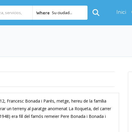
Inici
Su ciudad...
Where
1912, Francesc Bonada i Parés, metge, hereu de la família
mprar un terreny al paratge anomenat La Roqueta, del carrer
1948) era fill del famós remeier Pere Bonada i Bonada i