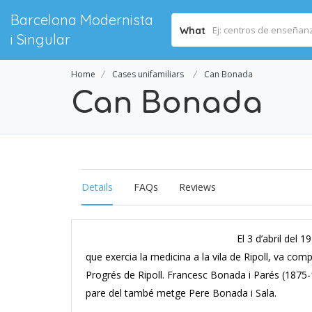
Barcelona Modernista
What
i Singular
Home
Cases unifamiliars
Can Bonada
Can Bonada
Details
FAQs
Reviews
El 3 d’abril del 
que exercia la medicina a la vila de Ripoll, va co
Progrés de Ripoll. Francesc Bonada i Parés (1875-
pare del també metge Pere Bonada i Sala.