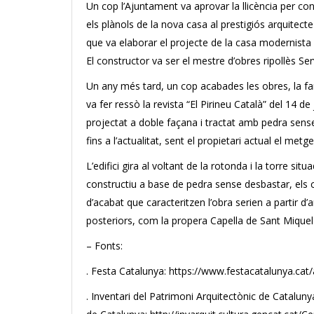
Un cop l’Ajuntament va aprovar la llicència per co
els plànols de la nova casa al prestigiós arquitecte
que va elaborar el projecte de la casa modernis
El constructor va ser el mestre d’obres ripollès S
Un any més tard, un cop acabades les obres, la famíl
va fer ressò la revista “El Pirineu Català” del 14 
projectat a doble façana i tractat amb pedra sense
fins a l’actualitat, sent el propietari actual el me
L’edifici gira al voltant de la rotonda i la torre s
constructiu a base de pedra sense desbastar, els 
d’acabat que caracteritzen l’obra serien a partir d
posteriors, com la propera Capella de Sant Miquel
– Fonts:
. Festa Catalunya: https://www.festacatalunya.cat
. Inventari del Patrimoni Arquitectònic de Cataluny