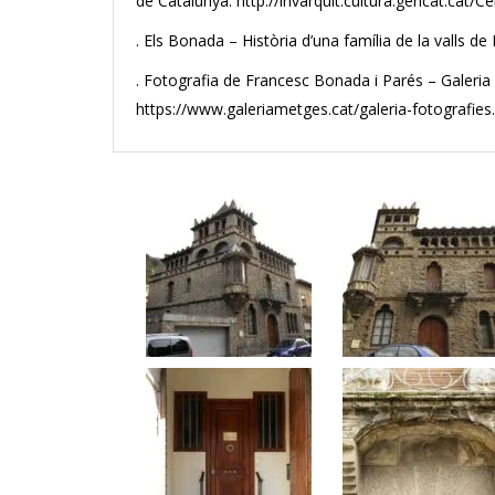
de Catalunya: http://invarquit.cultura.gencat.cat
. Els Bonada – Història d’una família de la valls d
. Fotografia de Francesc Bonada i Parés – Galeria
https://www.galeriametges.cat/galeria-fotografies