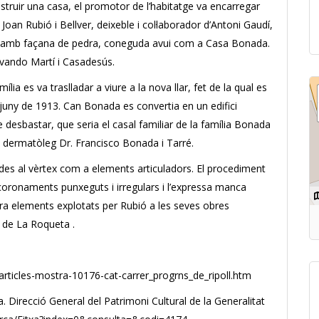
nstruir una casa, el promotor de l’habitatge va encarregar
 Joan Rubió i Bellver, deixeble i col·laborador d’Antoni Gaudí,
ta amb façana de pedra, coneguda avui com a Casa Bonada.
ervando Martí i Casadesús.
ia es va traslladar a viure a la nova llar, fet de la qual es
de juny de 1913. Can Bonada es convertia en un edifici
 desbastar, que seria el casal familiar de la família Bonada
tge dermatòleg Dr. Francisco Bonada i Tarré.
ituades al vèrtex com a elements articuladors. El procediment
coronaments punxeguts i irregulars i l’expressa manca
’ara elements explotats per Rubió a les seves obres
 de La Roqueta .
/articles-mostra-10176-cat-carrer_progrns_de_ripoll.htm
a. Direcció General del Patrimoni Cultural de la Generalitat