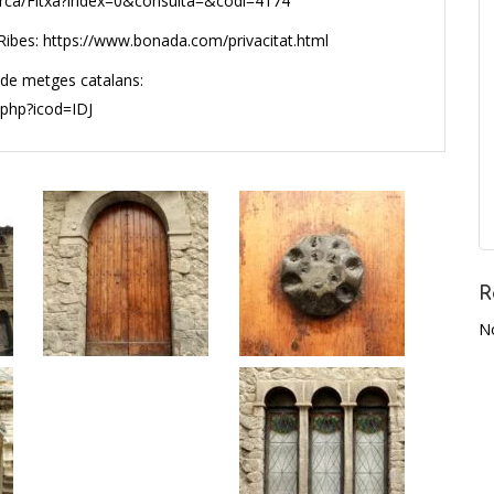
/Cerca/Fitxa?index=0&consulta=&codi=4174
e Ribes: https://www.bonada.com/privacitat.html
 de metges catalans:
.php?icod=IDJ
R
N