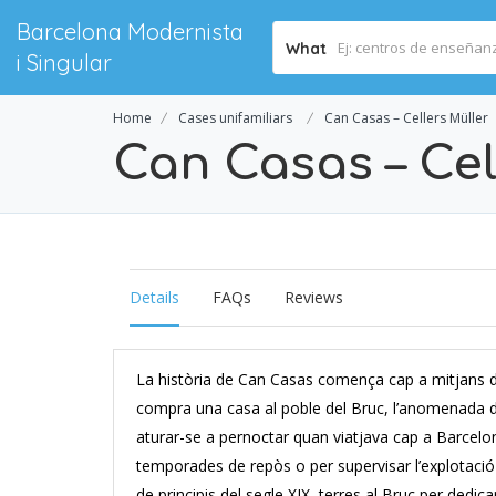
Barcelona Modernista
What
i Singular
Home
Cases unifamiliars
Can Casas – Cellers Müller
Can Casas – Cel
Details
FAQs
Reviews
La història de Can Casas comença cap a mitjans de
compra una casa al poble del Bruc, l’anomenada des
aturar-se a pernoctar quan viatjava cap a Barcelon
temporades de repòs o per supervisar l’explotació 
de principis del segle XIX, terres al Bruc per dedica