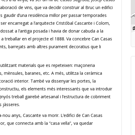
laboració de vins, que va decidir construir al Bruc un edifici
s gaudir d’una residència millor per passar temporades
a ser encarregat a l’arquitecte Cristóbal Cascante i Colom,
 adossat a l’antiga posada i havia de donar cabuda a la
r a treballar en el projecte el 1888. Va concebre Can Casas
nts, barrejats amb altres purament decoratius que li
 utilitzant materials que es repeteixen: maçoneria
, mènsules, baranes, etc. A més, utilitza la ceràmica
coració interior. També va dissenyar les portes, la
onstructiu, els elements més interessants que va introduir
inyós treball gairebé artesanal i l’estructura de cobriment
s jàsseres.
ta-nou anys, Cascante va morir. L’edifici de Can Casas
ior, que connecta amb la “casa vella”, va quedar