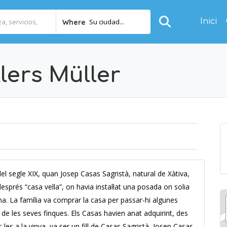
Inici
Su ciudad...
Where
lers Müller
l segle XIX, quan Josep Casas Sagristà, natural de Xàtiva,
prés “casa vella”, on havia instal·lat una posada on solia
a. La família va comprar la casa per passar-hi algunes
de les seves finques. Els Casas havien anat adquirint, des
r-les a la vinya, va ser un fill de Casas Sagristà, Josep Casas