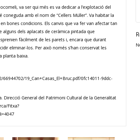
ocomeli, va ser qui més es va dedicar a l’explotació del
é coneguda amb el nom de “Cellers Müller”. Va habitar la
en bones condicions. Els canvis que va fer van afectar tan
re alguns dels aplacats de ceràmica pintada que
R
sprenien fàcilment de les parets i, encara que durant
N
idir eliminar-los. Per això només s’han conservat les
a planta baixa.
042/66944702/19_Can+Casas_El+Bruc.pdf/0fc14011-9ddc-
a. Direcció General del Patrimoni Cultural de la Generalitat
rca/Fitxa?
i=4047