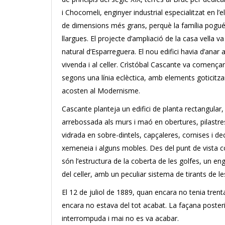
i Chocomeli, enginyer industrial especialitzat en l’e
de dimensions més grans, perquè la família pogué
llargues. El projecte d’ampliació de la casa vella v
natural d’Esparreguera. El nou edifici havia d’anar
vivenda i al celler. Crìstóbal Cascante va comença
segons una línia eclèctica, amb elements goticitza
acosten al Modernisme.
Cascante planteja un edifici de planta rectangular,
arrebossada als murs i maó en obertures, pilastres
vidrada en sobre-dintels, capçaleres, cornises i de
xemeneia i alguns mobles. Des del punt de vista c
són l’estructura de la coberta de les golfes, un eng
del celler, amb un peculiar sistema de tirants de le
El 12 de juliol de 1889, quan encara no tenia tren
encara no estava del tot acabat. La façana poster
interrompuda i mai no es va acabar.