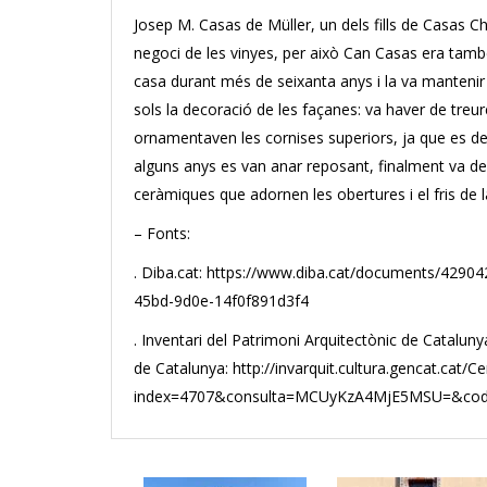
Josep M. Casas de Müller, un dels fills de Casas Ch
negoci de les vinyes, per això Can Casas era tamb
casa durant més de seixanta anys i la va mantenir 
sols la decoració de les façanes: va haver de treu
ornamentaven les cornises superiors, ja que es de
alguns anys es van anar reposant, finalment va dec
ceràmiques que adornen les obertures i el fris de l
– Fonts:
. Diba.cat: https://www.diba.cat/documents/429
45bd-9d0e-14f0f891d3f4
. Inventari del Patrimoni Arquitectònic de Cataluny
de Catalunya: http://invarquit.cultura.gencat.cat/Ce
index=4707&consulta=MCUyKzA4MjE5MSU=&cod