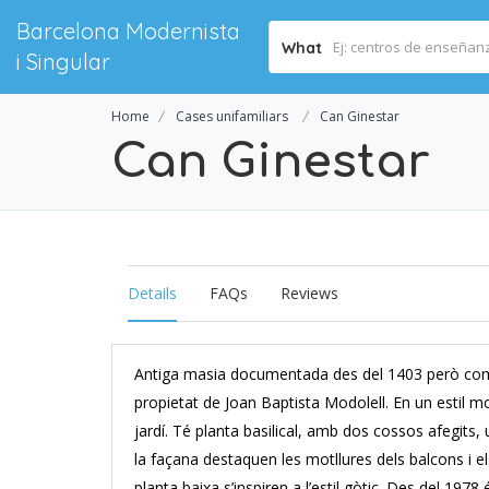
Barcelona Modernista
What
i Singular
Home
Cases unifamiliars
Can Ginestar
Can Ginestar
Details
FAQs
Reviews
Antiga masia documentada des del 1403 però com
propietat de Joan Baptista Modolell. En un estil m
jardí. Té planta basilical, amb dos cossos afegits,
la façana destaquen les motllures dels balcons i el
planta baixa s’inspiren a l’estil gòtic. Des del 1978