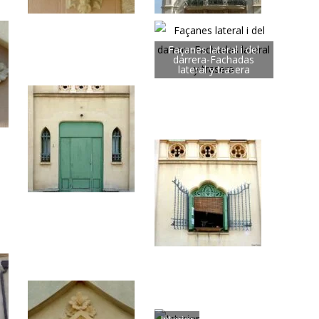
Façanes lateral i del
darrera-Fachadas
lateral y trasera