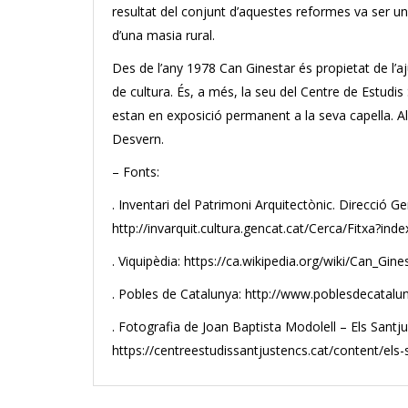
resultat del conjunt d’aquestes reformes va ser u
d’una masia rural.
Des de l’any 1978 Can Ginestar és propietat de l’a
de cultura. És, a més, la seu del Centre de Estudi
estan en exposició permanent a la seva capella. Al t
Desvern.
– Fonts:
. Inventari del Patrimoni Arquitectònic. Direcció Ge
http://invarquit.cultura.gencat.cat/Cerca/Fitxa?
. Viquipèdia: https://ca.wikipedia.org/wiki/Can_Gine
. Pobles de Catalunya: http://www.poblesdecatal
. Fotografia de Joan Baptista Modolell – Els Santj
https://centreestudissantjustencs.cat/content/els-