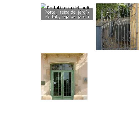
Portal i reixa del jardí -
Portal y reja del jardín