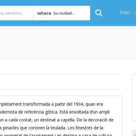
Inici
Su ciudad...
Where
pletament transformada a partir del 1904, quan era
odernista de referència gòtica. Està envoltada d’un ampli
 un a cada costat, un destinat a capella. De la decoració de
s pinacles que coronen la teulada. Les finestres de la
 és propietat de l’ajuntament i es destina a casa de cultura,