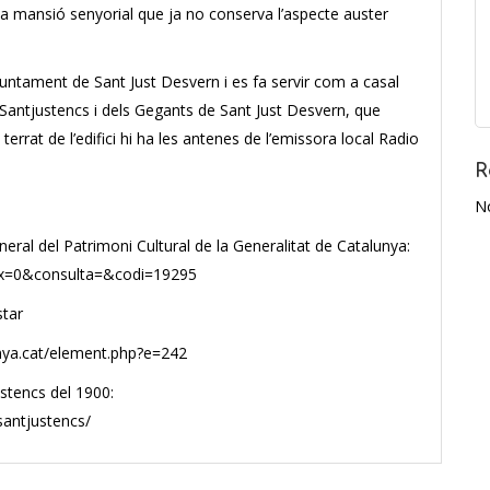
na mansió senyorial que ja no conserva l’aspecte auster
juntament de Sant Just Desvern i es fa servir com a casal
s Santjustencs i dels Gegants de Sant Just Desvern, que
errat de l’edifici hi ha les antenes de l’emissora local Radio
R
N
neral del Patrimoni Cultural de la Generalitat de Catalunya:
index=0&consulta=&codi=19295
star
unya.cat/element.php?e=242
ustencs del 1900:
santjustencs/