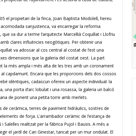
905 el propietari de la finca, Joan Baptista Modolell, hereu
ia acomodada sanjustenca, va encarregar la reforma
, que va dur a terme l’arquitecte Marcel·lià Coquillat i Llofriu
 amb clares influències neogòtiques. Per obtenir una
uillat va adossar al cos central al costat de l’est una
ixes dimensions que la galeria del costat oest. La part
ent la més ampla i més alta de les tres amb un coronament
s al capdamunt. Encara que les proporcions dels dos cossos
rebé idèntiques, cadascun ofereix un aspecte individual: la
a, una porta d’arc lobulat i una rosassa, la galeria un balcó
açana de ponent una petita torre amb merlets.
s de ceràmica, terres de paviment hidràulics, sostres de
 elements de forja. L’arrambador ceràmic de l’estança de
i Salelles realitzat per la fàbrica Pujol i Bausis. A més a
 afegir el jardí de Can Ginestar, tancat per un mur ondulat. El