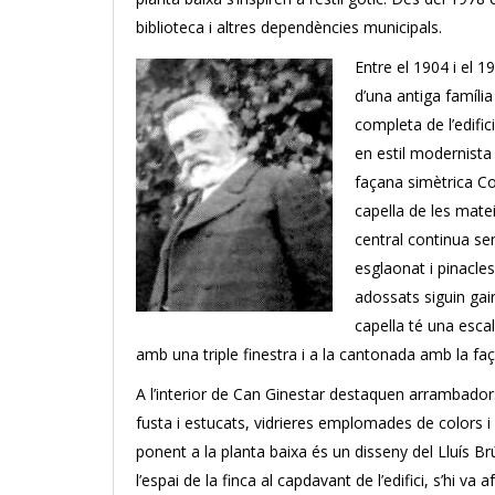
biblioteca i altres dependències municipals.
Entre el 1904 i el 1
d’una antiga famíl
completa de l’edifici
en estil modernista
façana simètrica Coq
capella de les mate
central continua s
esglaonat i pinacle
adossats siguin gai
capella té una escal
amb una triple finestra i a la cantonada amb la f
A l’interior de Can Ginestar destaquen arrambador
fusta i estucats, vidrieres emplomades de colors i
ponent a la planta baixa és un disseny del Lluís Brú 
l’espai de la finca al capdavant de l’edifici, s’hi va