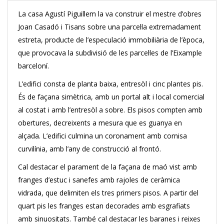
La casa Agustí Piguillem la va construir el mestre d’obres
Joan Casadó i Tisans sobre una parcel·la extremadament
estreta, producte de l’especulació immobiliària de l’època,
que provocava la subdivisió de les parcel·les de l’Eixample
barceloní.
L’edifici consta de planta baixa, entresòl i cinc plantes pis.
És de façana simètrica, amb un portal alt i local comercial
al costat i amb l’entresòl a sobre. Els pisos compten amb
obertures, decreixents a mesura que es guanya en
alçada. L’edifici culmina un coronament amb cornisa
curvilínia, amb l’any de construcció al frontó.
Cal destacar el parament de la façana de maó vist amb
franges d’estuc i sanefes amb rajoles de ceràmica
vidrada, que delimiten els tres primers pisos. A partir del
quart pis les franges estan decorades amb esgrafiats
amb sinuositats. També cal destacar les baranes i reixes