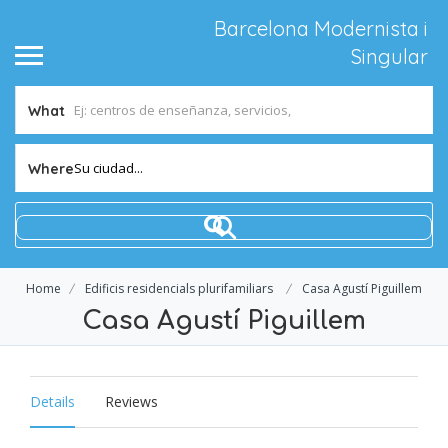
Barcelona Modernista i
Singular
What
Su ciudad...
Where
Home
Edificis residencials plurifamiliars
Casa Agustí Piguillem
Casa Agustí Piguillem
Details
Reviews