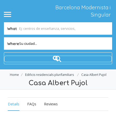
Barcelona Modernista i
Singular
What
Su ciudad...
Where
Home
Edificis residencials plurifamiliars
Casa Albert Pujol
Casa Albert Pujol
Details
FAQs
Reviews