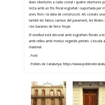
dues obertures a cada costat i quatre obertures pe
recta amb un fris floral esgrafiat i suportada per m
unes flors i la data de construcció. Als costats u
també els falsos carreus del parament, les llinde
i les baranes de ferro forjat.
El vestíbul està decorat amb esgrafiats florals a 
amb relleu amb motius vegetals pintats. L’escala a
material.
. Font:
. Pobles de Catalunya: https://www.poblesdecata