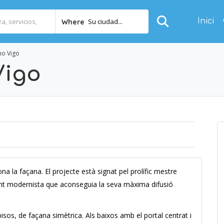
Inici
Su ciudad...
Where
mo Vigo
Vigo
na la façana. El projecte està signat pel prolífic mestre
rent modernista que aconseguia la seva màxima difusió
pisos, de façana simètrica. Als baixos amb el portal centrat i