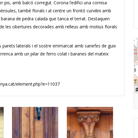
r pis, amb balcó corregut. Corona l’edifici una cornisa
ènsules, també florals i al centre un frontó curvilini amb
na barana de pedra calada que tanca el terrat. Destaquen
s de les obertures decorades amb relleus amb motius florals
les parets laterals i el sostre emmarcat amb sanefes de guix
rrenca amb un pilar de ferro colat i baranes del mateix
lunya.cat/element.php?e=11037