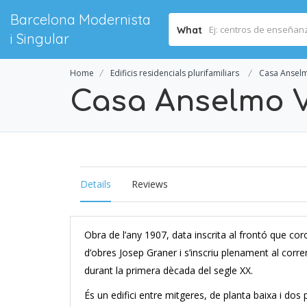
Barcelona Modernista
What
i Singular
Home
Edificis residencials plurifamiliars
Casa Ansel
Casa Anselmo 
Details
Reviews
Obra de l’any 1907, data inscrita al frontó que coro
d’obres Josep Graner i s’inscriu plenament al cor
durant la primera dècada del segle XX.
És un edifici entre mitgeres, de planta baixa i dos 