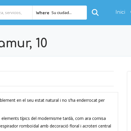
Inici
Su ciudad...
Where
amur, 10
ïblement en el seu estat natural i no s’ha enderrocat per
s elements típics del modernisme tardà, com ara cornisa
pirador romboïdal amb decoració floral i acroteri central