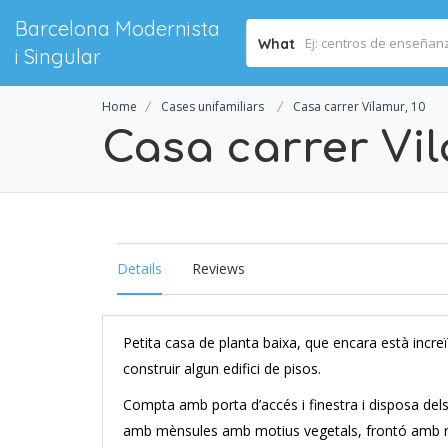
Barcelona Modernista
What
i Singular
Home
Cases unifamiliars
Casa carrer Vilamur, 10
Casa carrer Vil
Details
Reviews
Petita casa de planta baixa, que encara està incre
construir algun edifici de pisos.
Compta amb porta d’accés i finestra i disposa del
amb mènsules amb motius vegetals, frontó amb res