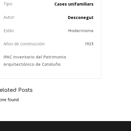
Tipo:
Cases unifamiliars
Autor:
Desconegut
Estilo:
Modernisme
Años de construcción:
1923
IPAC Inventario del Patrimonio
Arquitectónico de Cataluña
elated Posts
one found