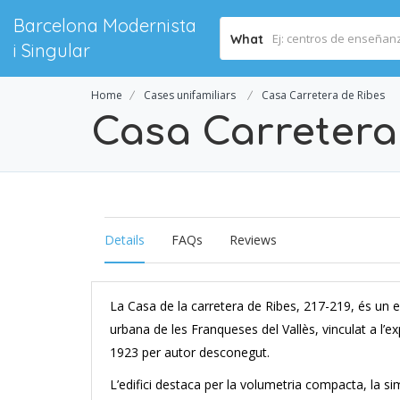
Barcelona Modernista
What
i Singular
Home
Cases unifamiliars
Casa Carretera de Ribes
Casa Carretera
Details
FAQs
Reviews
La Casa de la carretera de Ribes, 217-219, és un ed
urbana de les Franqueses del Vallès, vinculat a l’exp
1923 per autor desconegut.
L’edifici destaca per la volumetria compacta, la sim