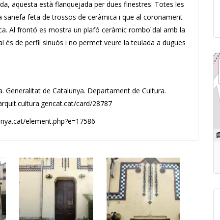
ada, aquesta està flanquejada per dues finestres. Totes les
a sanefa feta de trossos de ceràmica i que al coronament
ca. Al frontó es mostra un plafó ceràmic romboïdal amb la
çal és de perfil sinuós i no permet veure la teulada a dugues
ya. Generalitat de Catalunya. Departament de Cultura.
varquit.cultura.gencat.cat/card/28787
lunya.cat/element.php?e=17586