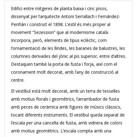
Edifici entre mitgeres de planta baixa i cinc pisos,
dissenyat per l’arquitecte Antoni Serrallach i Fernández-
Periñán i construït el 1898. L’estil és més proper al
moviment “Sezession” que al modernisme català.
Incorpora, però, elements de tipus eclèctic, com
l’ornamentació de les llindes, les baranes de balustres, les
columnes derivades del jònic al pis superior, entre d’altres.
Destaquen també la porta de fusta i forja, així com el
coronament molt decorat, amb l’any de construcció al
centre.
El vestíbul està molt decorat, amb un terra de tessel·les
amb motius florals i geomètrics, l’arrambador de fusta
amb peces de ceràmica amb figures de músics clàssics,
tocant diferents instruments. El vestíbul queda separat de
l’escala per una cancel·la de fusta, amb vidriera de colors
amb motius geomètrics. L’escala compta amb una