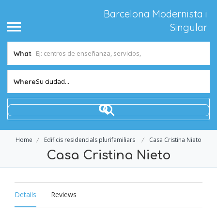
Barcelona Modernista i
Singular
What
Su ciudad...
Where
Home
Edificis residencials plurifamiliars
Casa Cristina Nieto
Casa Cristina Nieto
Details
Reviews