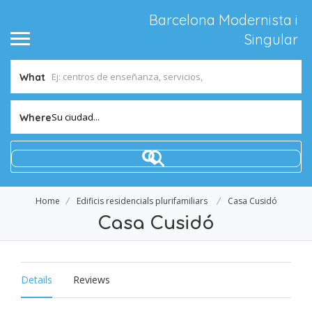
Barcelona Modernista i
Singular
What
Su ciudad...
Where
Home
Edificis residencials plurifamiliars
Casa Cusidó
Casa Cusidó
Details
Reviews