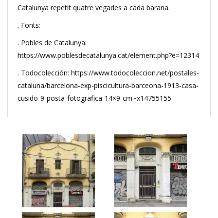
Catalunya repetit quatre vegades a cada barana.
. Fonts:
. Pobles de Catalunya:
https://www.poblesdecatalunya.cat/element.php?e=12314
. Todocolección: https://www.todocoleccion.net/postales-
cataluna/barcelona-exp-piscicultura-barceona-1913-casa-
cusido-9-posta-fotografica-14×9-cm~x14755155