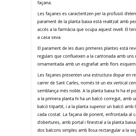
façana.
Les façanes es caracteritzen per la profusió d’elem
parament de la planta baixa està realitzat amb pe
accés a la farmàcia que ocupa aquest nivell. El ter
a casa seva.
El parament de les dues primeres plantes està reve
regulars que conflueixen a la cantonada amb uns 
ornamentada amb un esgrafiat amb flors esquemà
Les façanes presenten una estructura dispar en ref
carrer de Sant Carles, només té un eix vertical c
semblança més noble. A la planta baixa hi ha el p
a la primera planta hi ha un balcó corregut, amb un
balcó tripartit, i a la planta superior un balcó amb
cada costat. La façana de ponent, enfrontada al ca
d’obertures, amb portal i finestral a la planta bai
dos balcons simples amb llosa rectangular a la sego