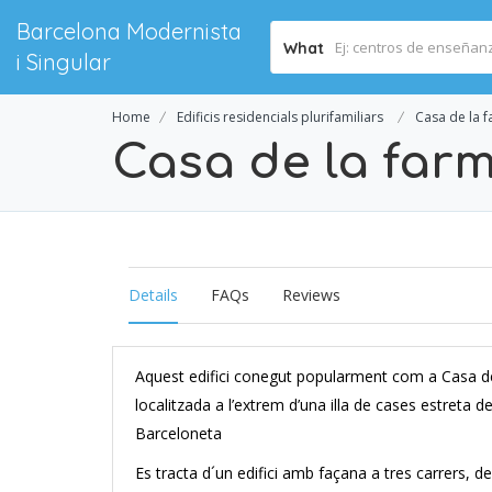
Barcelona Modernista
What
i Singular
Home
Edificis residencials plurifamiliars
Casa de la 
Casa de la far
Details
FAQs
Reviews
Aquest edifici conegut popularment com a Casa de 
localitzada a l’extrem d’una illa de cases estreta de
Barceloneta
Es tracta d´un edifici amb façana a tres carrers, de p