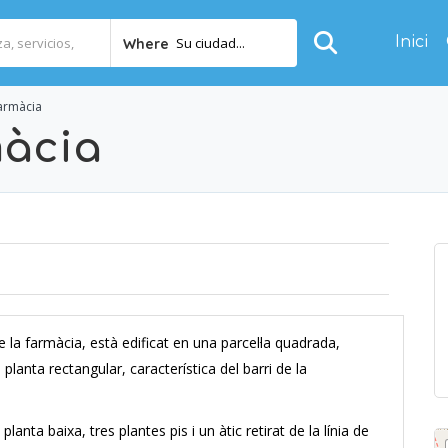
Inici
Su ciudad...
Where
farmàcia
màcia
la farmàcia, està edificat en una parcel·la quadrada,
 planta rectangular, característica del barri de la
lanta baixa, tres plantes pis i un àtic retirat de la línia de