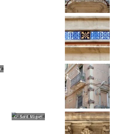
a
c/. Sant Miquel