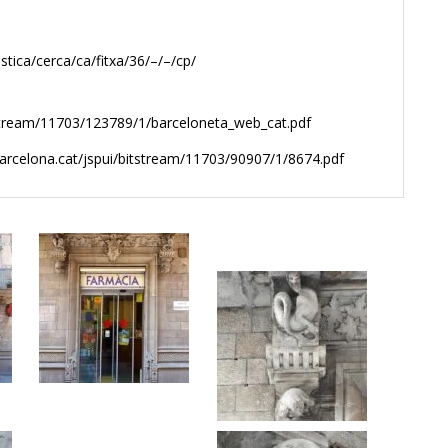
stica/cerca/ca/fitxa/36/–/–/cp/
tstream/11703/123789/1/barceloneta_web_cat.pdf
barcelona.cat/jspui/bitstream/11703/90907/1/8674.pdf