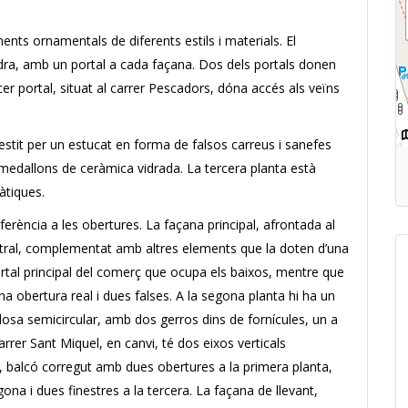
ents ornamentals de diferents estils i materials. El
dra, amb un portal a cada façana. Dos dels portals donen
cer portal, situat al carrer Pescadors, dóna accés als veïns
stit per un estucat en forma de falsos carreus i sanefes
medallons de ceràmica vidrada. La tercera planta està
tiques.
erència a les obertures. La façana principal, afrontada al
entral, complementat amb altres elements que la doten d’una
ortal principal del comerç que ocupa els baixos, mentre que
a obertura real i dues falses. A la segona planta hi ha un
 llosa semicircular, amb dos gerros dins de fornícules, un a
rrer Sant Miquel, en canvi, té dos eixos verticals
xa, balcó corregut amb dues obertures a la primera planta,
na i dues finestres a la tercera. La façana de llevant,