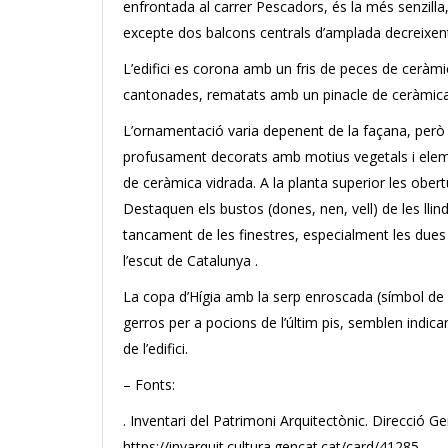
enfrontada al carrer Pescadors, és la més senzilla, 
excepte dos balcons centrals d’amplada decreixent,
L’edifici es corona amb un fris de peces de ceràmi
cantonades, rematats amb un pinacle de ceràmica
L’ornamentació varia depenent de la façana, però e
profusament decorats amb motius vegetals i elem
de ceràmica vidrada. A la planta superior les ob
Destaquen els bustos (dones, nen, vell) de les llinde
tancament de les finestres, especialment les dues
l’escut de Catalunya .
La copa d’Hígia amb la serp enroscada (símbol de l
gerros per a pocions de l’últim pis, semblen indicar 
de l’edifici.
– Fonts:
. Inventari del Patrimoni Arquitectònic. Direcció Ge
https://invarquit.cultura.gencat.cat/card/41285