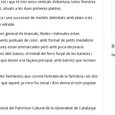
tot i que té tres eixos verticals d’obertura, totes finestres
 situats a les dues primeres plantes.
ca i una successió de merlets delimitats amb pilars a les
 vidrada.
n general els brancals, llindes i mènsules estan
ents puntuals de color, amb format de petits medallons
R
ertures estan emmarcades però amb poca decoració.
s dels baixos, el treball del ferro forjat de les baranes i
N
 que donen a la façana principal, amb barrots que recreen
es farmàcies) que corona l’entrada de la farmàcia i els dos
que aquest ja n’era l’ús inicial i d’on deriva el nom popular
neral del Patrimoni Cultural de la Generalitat de Catalunya: