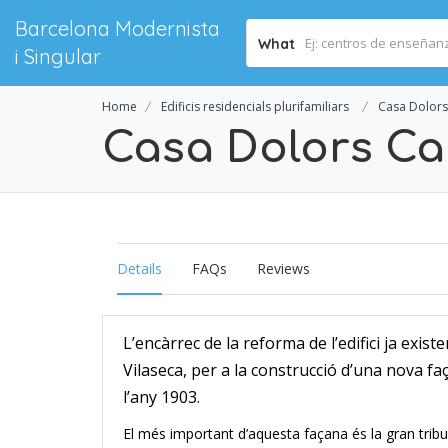
Barcelona Modernista
What
i Singular
Home
Edificis residencials plurifamiliars
Casa Dolor
Casa Dolors Ca
Details
FAQs
Reviews
L’encàrrec de la reforma de l’edifici ja exist
Vilaseca, per a la construcció d’una nova faç
l’any 1903.
El més important d’aquesta façana és la gran trib