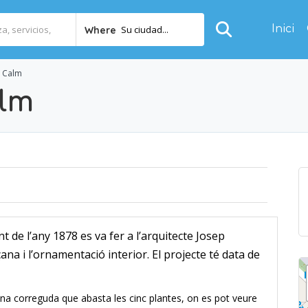
Inici
Su ciudad...
Where
s Calm
lm
ent de l’any 1878 es va fer a l’arquitecte Josep
ana i l’ornamentació interior. El projecte té data de
una correguda que abasta les cinc plantes, on es pot veure