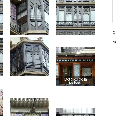
R
N
Detalles de la
fachada