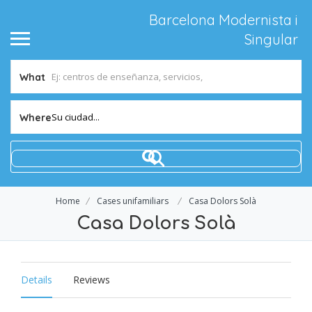
Barcelona Modernista i
Singular
What
Su ciudad...
Where
Home
Cases unifamiliars
Casa Dolors Solà
Casa Dolors Solà
Details
Reviews