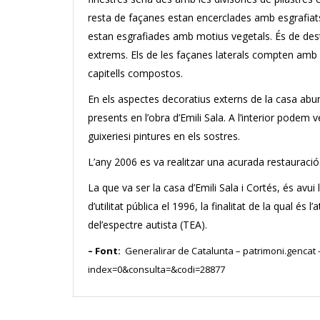
resta de façanes estan encerclades amb esgrafiat
estan esgrafiades amb motius vegetals. És de des
extrems. Els de les façanes laterals compten am
capitells compostos.
En els aspectes decoratius externs de la casa abu
presents en l’obra d’Emili Sala. A l’interior podem 
guixeriesi pintures en els sostres.
L’any 2006 es va realitzar una acurada restauració
La que va ser la casa d’Emili Sala i Cortés, és avu
d’utilitat pública el 1996, la finalitat de la qual é
del’espectre autista (TEA).
– Font:
Generalirar de Catalunta – patrimoni.gencat – 
index=0&consulta=&codi=28877