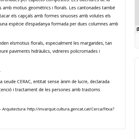
s amb motius geomètrics i florals. Les cantonades també
tacar els capçals amb formes sinuoses amb volutes els
b una
espècie
d’espadanya formada per dues columnes amb
nden elsmotius florals, especialment les margarides, tan
veure paviments hidràulics, vidrieres policromades i
.
i la seude CERAC, entitat sense ànim de lucre, declarada
s l’atenció i tractament de les persones amb trastorns
Arquitectura: http://invarquit.cultura.gencat.cat/Cerca/Fitxa?