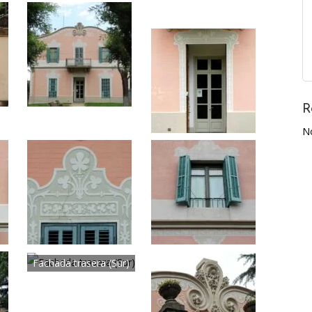
R
N
Fachada trasera (Sur)