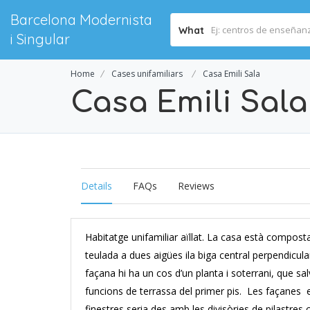
Barcelona Modernista
What
i Singular
Home
Cases unifamiliars
Casa Emili Sala
Casa Emili Sala
Details
FAQs
Reviews
Habitatge unifamiliar aïllat. La casa està composta
teulada a dues aigües ila biga central perpendicular
façana hi ha un cos d’un planta i soterrani, que sal
funcions de terrassa del primer pis. Les façanes 
finestres seria des amb les divisòries de pilastre