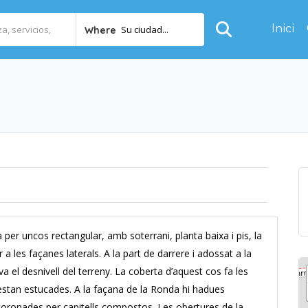
Inici
Su ciudad...
Where
 per uncos rectangular, amb soterrani, planta baixa i pis, la
 a les façanes laterals. A la part de darrere i adossat a la
va el desnivell del terreny. La coberta d’aquest cos fa les
estan estucades. A la façana de la Ronda hi hadues
s coronades per capitells compostos. Les obertures de la