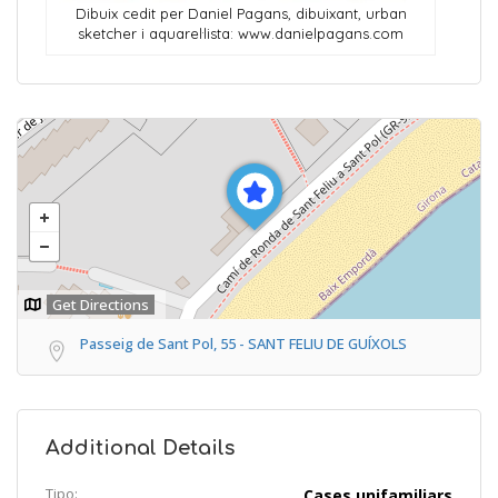
Dibuix cedit per Daniel Pagans, dibuixant, urban
sketcher i aquarel·lista: www.danielpagans.com
Get Directions
Passeig de Sant Pol, 55 - SANT FELIU DE GUÍXOLS
Additional Details
Tipo:
Cases unifamiliars