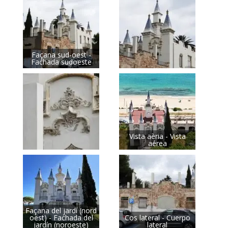
Façana sud-oest -
Fachada sudoeste
Vista aèria - Vista
aérea
Façana del jardí (nord
oest) - Fachada del
Cos lateral - Cuerpo
jardín (noroeste)
lateral