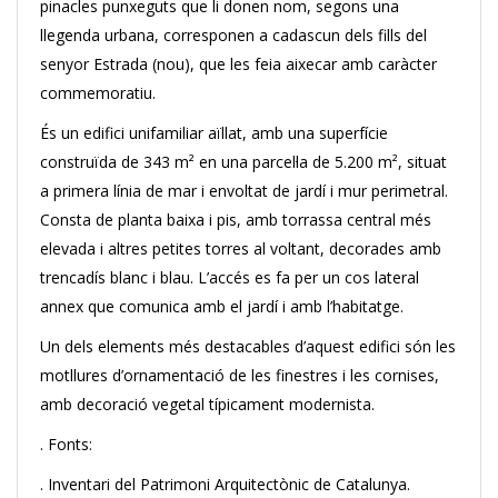
pinacles punxeguts que li donen nom, segons una
llegenda urbana, corresponen a cadascun dels fills del
senyor Estrada (nou), que les feia aixecar amb caràcter
commemoratiu.
És un edifici unifamiliar aïllat, amb una superfície
construïda de 343 m² en una parcel·la de 5.200 m², situat
a primera línia de mar i envoltat de jardí i mur perimetral.
Consta de planta baixa i pis, amb torrassa central més
elevada i altres petites torres al voltant, decorades amb
trencadís blanc i blau. L’accés es fa per un cos lateral
annex que comunica amb el jardí i amb l’habitatge.
Un dels elements més destacables d’aquest edifici són les
motllures d’ornamentació de les finestres i les cornises,
amb decoració vegetal típicament modernista.
. Fonts:
. Inventari del Patrimoni Arquitectònic de Catalunya.