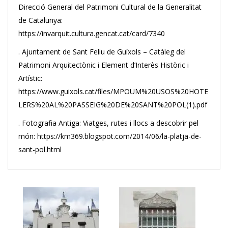
Direcció General del Patrimoni Cultural de la Generalitat
de Catalunya:
https://invarquit.cultura.gencat.cat/card/7340
. Ajuntament de Sant Feliu de Guíxols – Catàleg del
Patrimoni Arquitectònic i Element d’Interès Històric i
Artístic:
https://www.guixols.cat/files/MPOUM%20USOS%20HOTE
LERS%20AL%20PASSEIG%20DE%20SANT%20POL(1).pdf
. Fotografia Antiga: Viatges, rutes i llocs a descobrir pel
món: https://km369.blogspot.com/2014/06/la-platja-de-
sant-pol.html