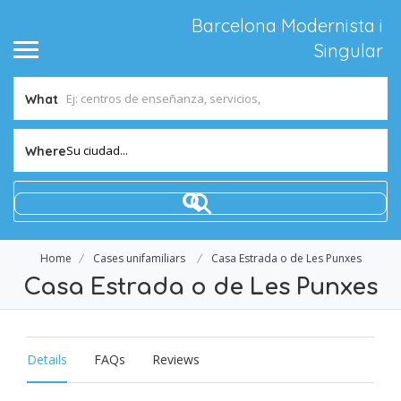
Barcelona Modernista i
Singular
What
Su ciudad...
Where
Home
Cases unifamiliars
Casa Estrada o de Les Punxes
Casa Estrada o de Les Punxes
Details
FAQs
Reviews